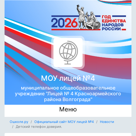
МОУ лицей №4
муниципальное общеобразовательное
учреждение "Лицей № 4 Красноармейского
района Волгограда"
Меню
Ошколе.ру
Официальный сайт МОУ лицей №4
Новости
Детский телефон доверия.