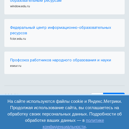
образовательным ресурсам"
window.edu.ru
Федеральный центр информационно-образовательных
ресурсов
fcior.edu.ru
Профсоюз работников народного образования и науки
eseur.ru
ООО "Центр
Найти
образования и
На сайте используются файлы cookie и Яндекс.Метрики.
вход
консалтинга"
Продолжая использование сайта, вы соглашаетесь на
Версия
Волгоград 2008-
обработку своих персональных данных. Подробности об
регистрация
сайта для
2026
обработке ваших данных — в
политике
слабовидящих
конфиденциальности
.
Сайт создан на