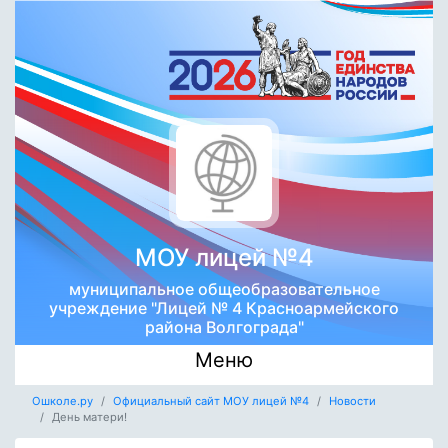
МОУ лицей №4
муниципальное общеобразовательное
учреждение "Лицей № 4 Красноармейского
района Волгограда"
Меню
Ошколе.ру
Официальный сайт МОУ лицей №4
Новости
День матери!